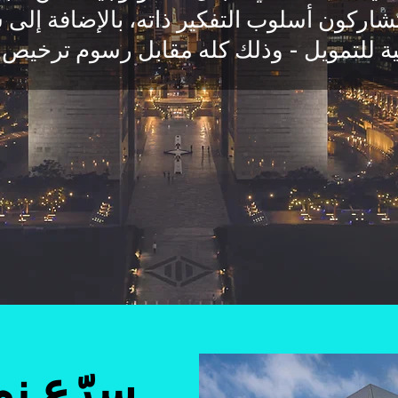
شاركون أسلوب التفكير ذاته، بالإضافة إلى
ة للتمويل - وذلك كله مقابل رسوم ترخيص
سرّع ن