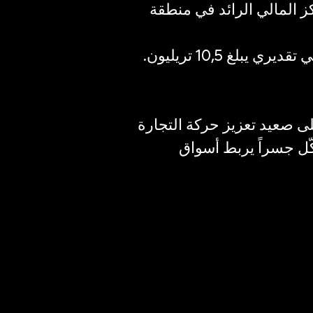
كز المالي الرائد في منطقة
.آسيا، التي تضم 77 بلداً بتعداد سكاني يبلغ 3,7 مليار نسمة تقريباً، وناتج محلي إجمالي تقديري يبلغ 10,5 تريليون
 العالمي سجلاً حافلاً بالإنجازات يمتدّ على مدى 20 عاماً على صعيد تعزيز حركة التجارة
ّل جسراً يربط أسواق