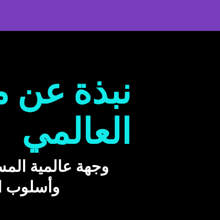
نبذة عن م
العالمي
وجهة عالمية المس
وأسلوب ال